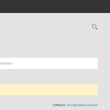
Rec
swählen
(Wird in
Software:
Sitzungsdienst
Session