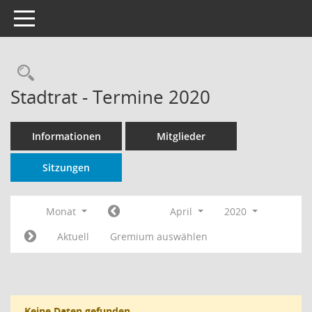
Toggle navigation
Rechercheauswahl
Stadtrat - Termine 2020
Informationen
Mitglieder
Sitzungen
Monat
April
2020
Aktuell
Gremium auswählen
Keine Daten gefunden.