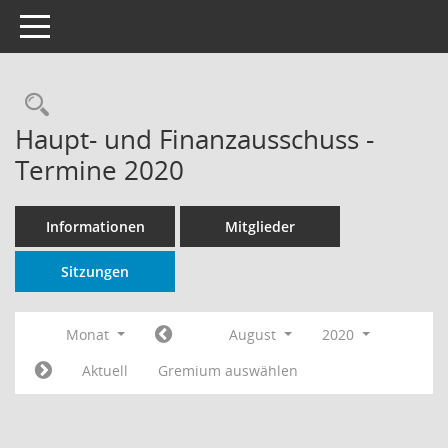
Toggle navigation
Rechercheauswahl
Haupt- und Finanzausschuss -
Termine 2020
Informationen
Mitglieder
Sitzungen
Monat
August
2020
Aktuell
Gremium auswählen