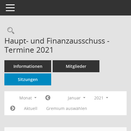
Toggle navigation
Rechercheauswahl
Haupt- und Finanzausschuss -
Termine 2021
Informationen
Mitglieder
Sitzungen
Monat
Januar
2021
Aktuell
Gremium auswählen