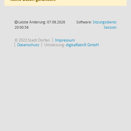
Letzte Änderung: 07.08.2026
Software:
Sitzungsdienst
(Wird in
20:00:56
Session
© 2023 Stadt Dorfen
Impressum
Datenschutz
Umsetzung:
digitalfabriX GmbH