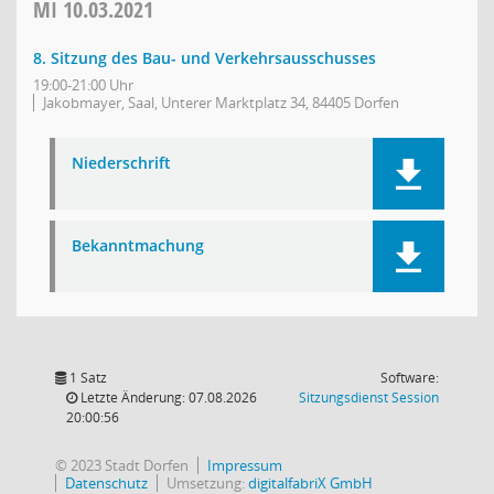
MI
10.03.2021
8. Sitzung des Bau- und Verkehrsausschusses
19:00-21:00 Uhr
Jakobmayer, Saal, Unterer Marktplatz 34, 84405 Dorfen
Niederschrift
Bekanntmachung
1 Satz
Software:
(Wird in
Letzte Änderung: 07.08.2026
Sitzungsdienst
Session
20:00:56
© 2023 Stadt Dorfen
Impressum
Datenschutz
Umsetzung:
digitalfabriX GmbH