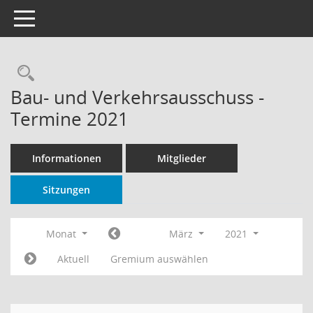
Toggle navigation
Rechercheauswahl
Bau- und Verkehrsausschuss -
Termine 2021
Informationen
Mitglieder
Sitzungen
Monat
März
2021
Aktuell
Gremium auswählen