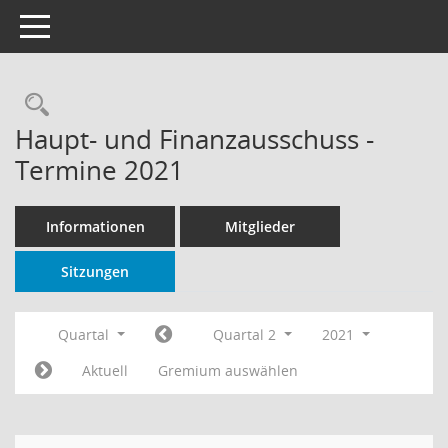
Toggle navigation
Rechercheauswahl
Haupt- und Finanzausschuss -
Termine 2021
Informationen
Mitglieder
Sitzungen
Quartal
Quartal 2
2021
Aktuell
Gremium auswählen