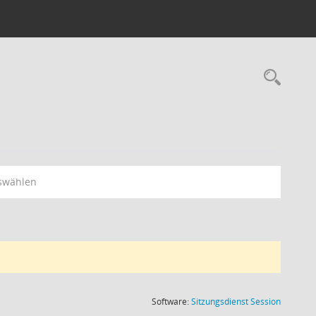
Rec
swählen
(Wird in
Software:
Sitzungsdienst
Session