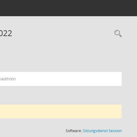
2022
Rec
swählen
(Wird in
Software:
Sitzungsdienst
Session