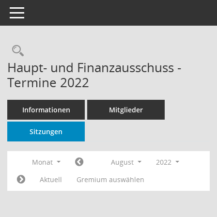
Toggle navigation
Rechercheauswahl
Haupt- und Finanzausschuss -
Termine 2022
Informationen
Mitglieder
Sitzungen
Monat
August
2022
Aktuell
Gremium auswählen