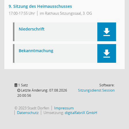
9. Sitzung des Heimausschusses
17:00-17:55 Uhr
im Rathaus Sitzungssaal, 3. OG
Niederschrift
Bekanntmachung
1 Satz
Software:
(Wird in
Letzte Änderung: 07.08.2026
Sitzungsdienst
Session
20:00:56
© 2023 Stadt Dorfen
Impressum
Datenschutz
Umsetzung:
digitalfabriX GmbH