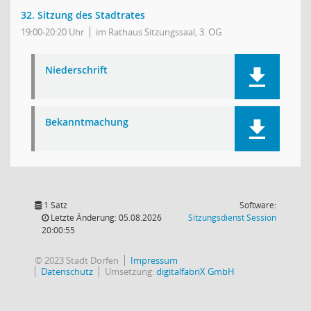
32. Sitzung des Stadtrates
19:00-20:20 Uhr
im Rathaus Sitzungssaal, 3. OG
Niederschrift
Bekanntmachung
1 Satz
Software:
(Wird in
Letzte Änderung: 05.08.2026
Sitzungsdienst
Session
20:00:55
© 2023 Stadt Dorfen
Impressum
Datenschutz
Umsetzung:
digitalfabriX GmbH