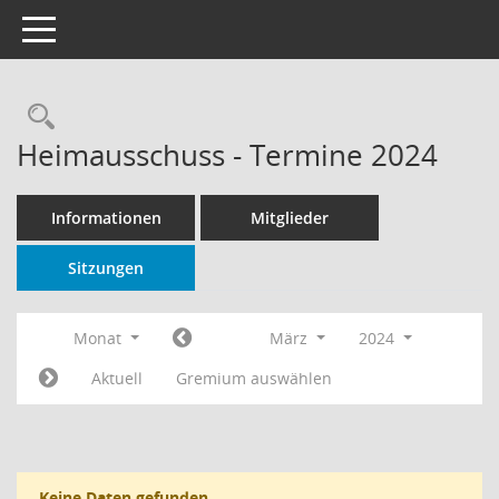
Toggle navigation
Rechercheauswahl
Heimausschuss - Termine 2024
Informationen
Mitglieder
Sitzungen
Monat
März
2024
Aktuell
Gremium auswählen
Keine Daten gefunden.