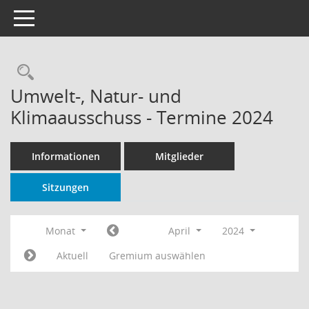
Toggle navigation
Rechercheauswahl
Umwelt-, Natur- und
Klimaausschuss - Termine 2024
Informationen
Mitglieder
Sitzungen
Monat
April
2024
Aktuell
Gremium auswählen