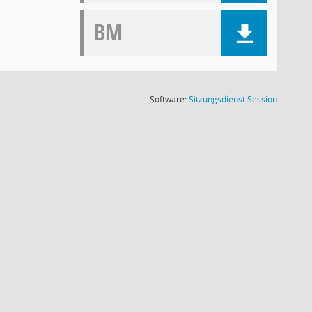
BM
(Wird in
Software:
Sitzungsdienst
Session