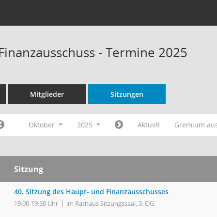
Finanzausschuss - Termine 2025
Mitglieder
Sitzungen
Oktober
2025
Aktuell
Gremium au
Sitzung
40. Sitzung des Haupt- und Finanzausschusses
19:00-19:50 Uhr
im Rathaus Sitzungssaal, 3. OG