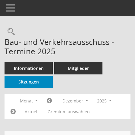
Toggle navigation
Rechercheauswahl
Bau- und Verkehrsausschuss -
Termine 2025
Informationen
Mitglieder
Sitzungen
Monat
Dezember
2025
Aktuell
Gremium auswählen