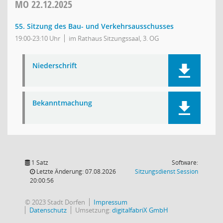
MO
22.12.2025
55. Sitzung des Bau- und Verkehrsausschusses
19:00-23:10 Uhr
im Rathaus Sitzungssaal, 3. OG
Niederschrift
Bekanntmachung
1 Satz
Software:
(Wird in
Letzte Änderung: 07.08.2026
Sitzungsdienst
Session
20:00:56
© 2023 Stadt Dorfen
Impressum
Datenschutz
Umsetzung:
digitalfabriX GmbH