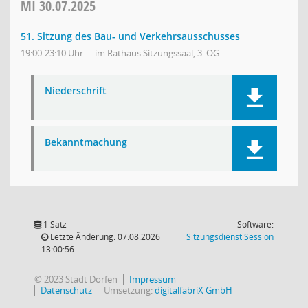
MI
30.07.2025
51. Sitzung des Bau- und Verkehrsausschusses
19:00-23:10 Uhr
im Rathaus Sitzungssaal, 3. OG
Niederschrift
Bekanntmachung
1 Satz
Software:
(Wird in
Letzte Änderung: 07.08.2026
Sitzungsdienst
Session
13:00:56
© 2023 Stadt Dorfen
Impressum
Datenschutz
Umsetzung:
digitalfabriX GmbH