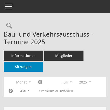
Toggle navigation
Rechercheauswahl
Bau- und Verkehrsausschuss -
Termine 2025
Informationen
Mitglieder
Sitzungen
Monat
Juli
2025
Aktuell
Gremium auswählen