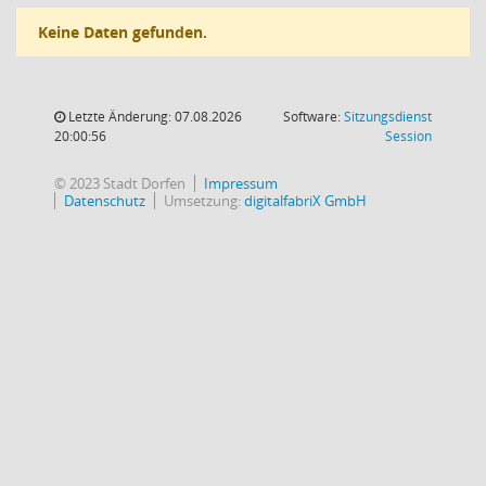
Keine Daten gefunden.
Letzte Änderung: 07.08.2026
Software:
Sitzungsdienst
(Wird in
20:00:56
Session
© 2023 Stadt Dorfen
Impressum
Datenschutz
Umsetzung:
digitalfabriX GmbH