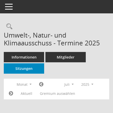
Toggle navigation
Rechercheauswahl
Umwelt-, Natur- und
Klimaausschuss - Termine 2025
Informationen
Mitglieder
Sitzungen
Monat
Juli
2025
Aktuell
Gremium auswählen