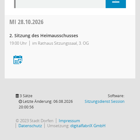
MI
28.10.2026
2. Sitzung des Heimausschusses
19:00 Uhr
im Rathaus Sitzungssaal, 3. OG
3 Sätze
Software:
(Wird in
Letzte Änderung: 06.08.2026
Sitzungsdienst
Session
20:00:56
© 2023 Stadt Dorfen
Impressum
Datenschutz
Umsetzung:
digitalfabriX GmbH