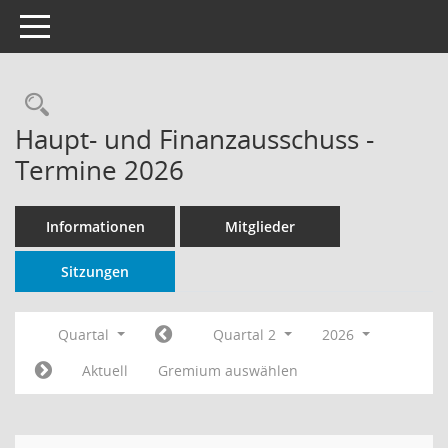
Toggle navigation
Rechercheauswahl
Haupt- und Finanzausschuss -
Termine 2026
Informationen
Mitglieder
Sitzungen
Quartal
Quartal 2
2026
Aktuell
Gremium auswählen