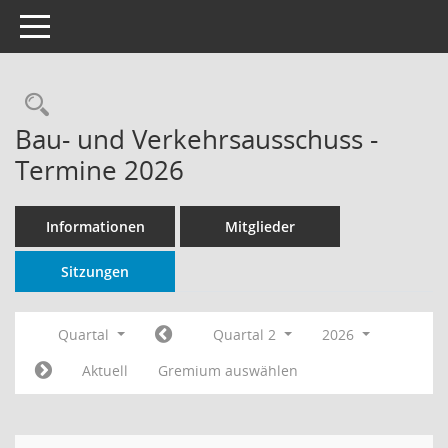
Toggle navigation
Rechercheauswahl
Bau- und Verkehrsausschuss -
Termine 2026
Informationen
Mitglieder
Sitzungen
Quartal
Quartal 2
2026
Aktuell
Gremium auswählen