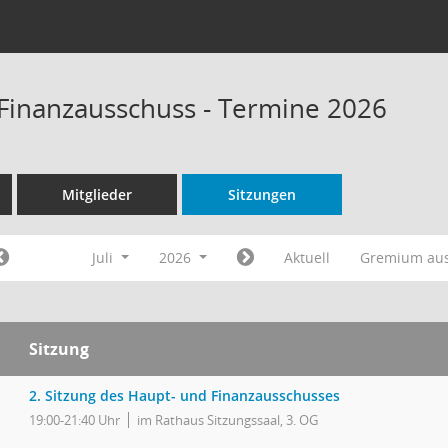
Finanzausschuss - Termine 2026
Mitglieder
Sitzungen
Juli
2026
Aktuell
Gremium au
Sitzung
2. Sitzung des Haupt- und Finanzausschusses
19:00-21:40 Uhr
im Rathaus Sitzungssaal, 3. OG