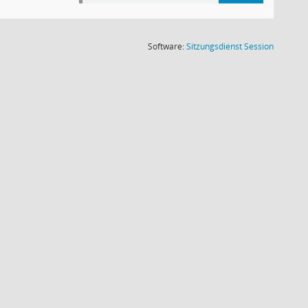
(Wird in
Software:
Sitzungsdienst
Session