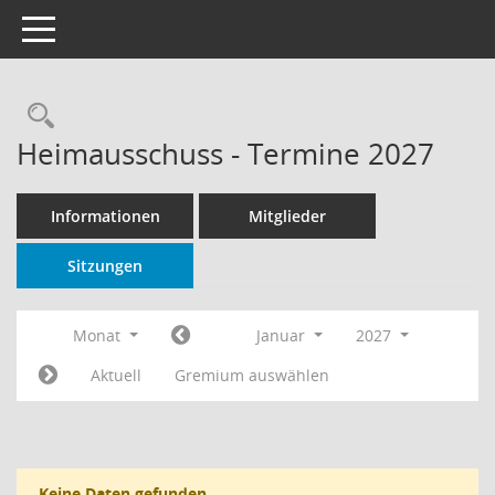
Toggle navigation
Rechercheauswahl
Heimausschuss - Termine 2027
Informationen
Mitglieder
Sitzungen
Monat
Januar
2027
Aktuell
Gremium auswählen
Keine Daten gefunden.