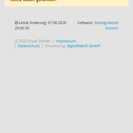
Letzte Änderung: 07.08.2026
Software:
Sitzungsdienst
(Wird in
20:00:56
Session
© 2023 Stadt Dorfen
Impressum
Datenschutz
Umsetzung:
digitalfabriX GmbH