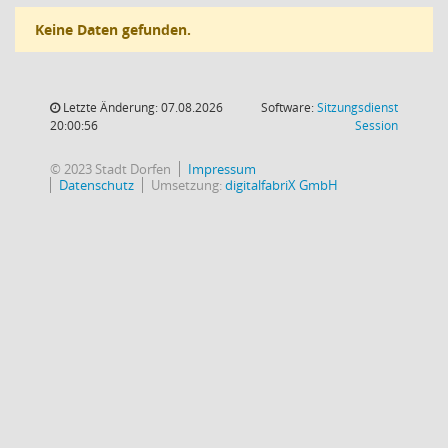
Keine Daten gefunden.
Letzte Änderung: 07.08.2026
Software:
Sitzungsdienst
(Wird in
20:00:56
Session
© 2023 Stadt Dorfen
Impressum
Datenschutz
Umsetzung:
digitalfabriX GmbH