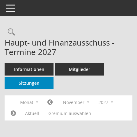
Toggle navigation
Rechercheauswahl
Haupt- und Finanzausschuss -
Termine 2027
Informationen
Mitglieder
Sitzungen
Monat
November
2027
Aktuell
Gremium auswählen