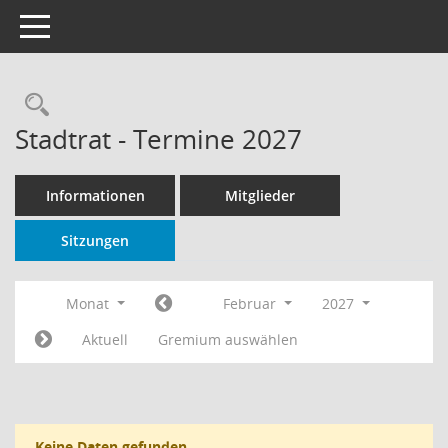
Toggle navigation
Rechercheauswahl
Stadtrat - Termine 2027
Informationen
Mitglieder
Sitzungen
Monat
Februar
2027
Aktuell
Gremium auswählen
Keine Daten gefunden.