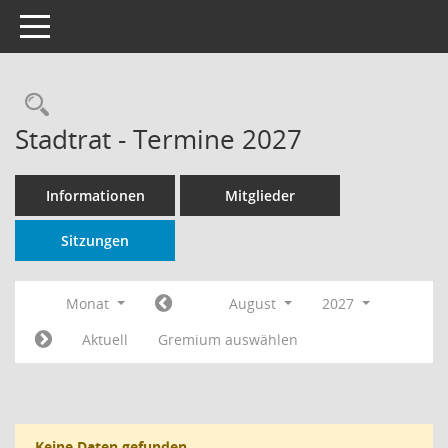
Toggle navigation
Rechercheauswahl
Stadtrat - Termine 2027
Informationen
Mitglieder
Sitzungen
Monat
August
2027
Aktuell
Gremium auswählen
Keine Daten gefunden.