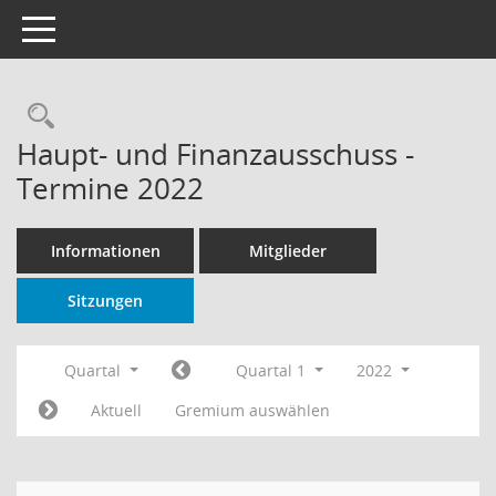
Toggle navigation
Rechercheauswahl
Haupt- und Finanzausschuss -
Termine 2022
Informationen
Mitglieder
Sitzungen
Quartal
Quartal 1
2022
Aktuell
Gremium auswählen