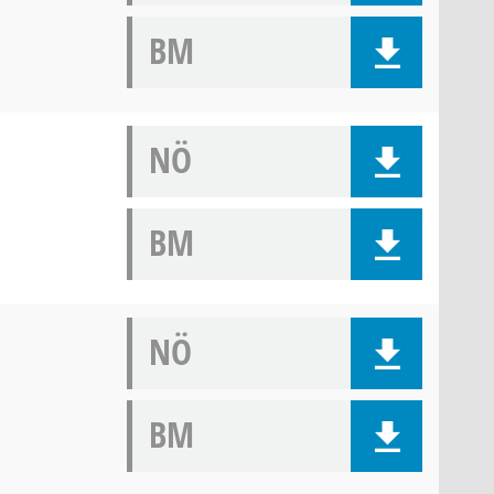
BM
NÖ
BM
NÖ
BM