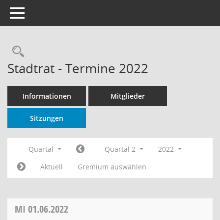
Toggle navigation
Rechercheauswahl
Stadtrat - Termine 2022
Informationen
Mitglieder
Sitzungen
Quartal
Quartal 2
2022
Aktuell
Gremium auswählen
MI
01.06.2022