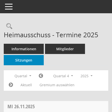
Toggle navigation
Rechercheauswahl
Heimausschuss - Termine 2025
Informationen
Mitglieder
Sitzungen
Quartal
Quartal 4
2025
Aktuell
Gremium auswählen
MI
26.11.2025