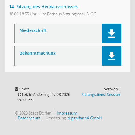
14. Sitzung des Heimausschusses
18:00-18:55 Uhr
im Rathaus Sitzungssaal, 3. OG
Niederschrift
Bekanntmachung
1 Satz
Software:
(Wird in
Letzte Änderung: 07.08.2026
Sitzungsdienst
Session
20:00:56
© 2023 Stadt Dorfen
Impressum
Datenschutz
Umsetzung:
digitalfabriX GmbH