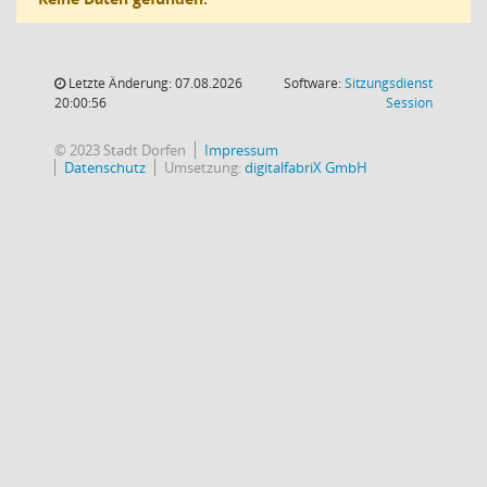
Letzte Änderung: 07.08.2026
Software:
Sitzungsdienst
(Wird in
20:00:56
Session
© 2023 Stadt Dorfen
Impressum
Datenschutz
Umsetzung:
digitalfabriX GmbH