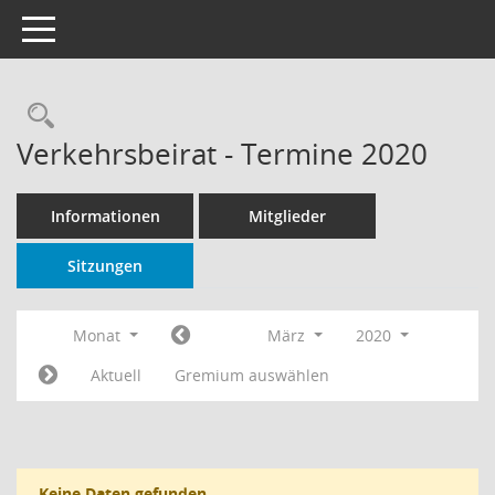
Toggle navigation
Rechercheauswahl
Verkehrsbeirat - Termine 2020
Informationen
Mitglieder
Sitzungen
Monat
März
2020
Aktuell
Gremium auswählen
Keine Daten gefunden.