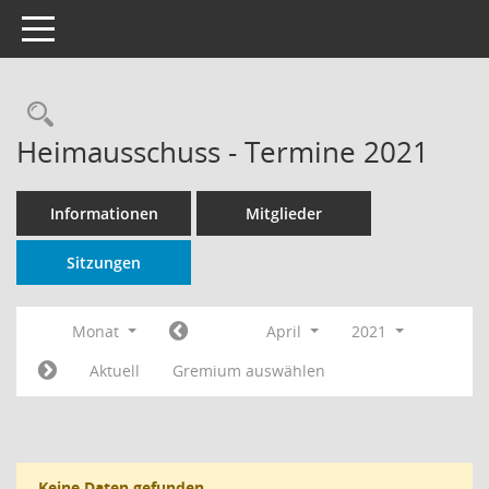
Toggle navigation
Rechercheauswahl
Heimausschuss - Termine 2021
Informationen
Mitglieder
Sitzungen
Monat
April
2021
Aktuell
Gremium auswählen
Keine Daten gefunden.