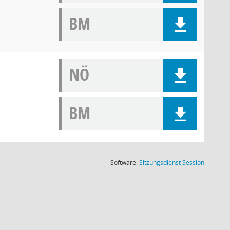
BM
NÖ
BM
(Wird in
Software:
Sitzungsdienst
Session