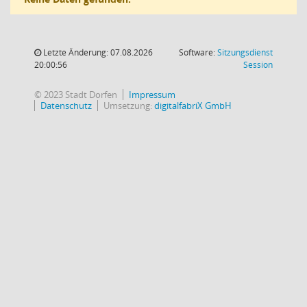
Letzte Änderung: 07.08.2026
Software:
Sitzungsdienst
(Wird in
20:00:56
Session
© 2023 Stadt Dorfen
Impressum
Datenschutz
Umsetzung:
digitalfabriX GmbH