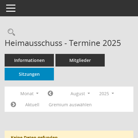
Toggle navigation
Rechercheauswahl
Heimausschuss - Termine 2025
Informationen
Mitglieder
Sitzungen
Monat
August
2025
Aktuell
Gremium auswählen
Keine Daten gefunden.