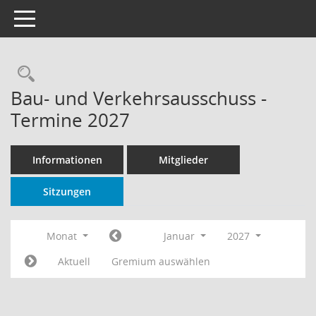
Toggle navigation
Rechercheauswahl
Bau- und Verkehrsausschuss -
Termine 2027
Informationen
Mitglieder
Sitzungen
Monat
Januar
2027
Aktuell
Gremium auswählen