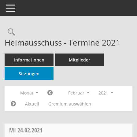
Toggle navigation
Rechercheauswahl
Heimausschuss - Termine 2021
Informationen
Mitglieder
Sitzungen
Monat
Februar
2021
Aktuell
Gremium auswählen
MI
24.02.2021