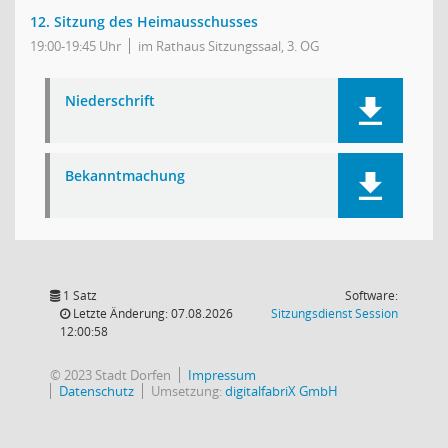
12. Sitzung des Heimausschusses
19:00-19:45 Uhr
im Rathaus Sitzungssaal, 3. OG
Niederschrift
Bekanntmachung
1 Satz
Software:
(Wird in
Letzte Änderung: 07.08.2026
Sitzungsdienst
Session
12:00:58
© 2023 Stadt Dorfen
Impressum
Datenschutz
Umsetzung:
digitalfabriX GmbH