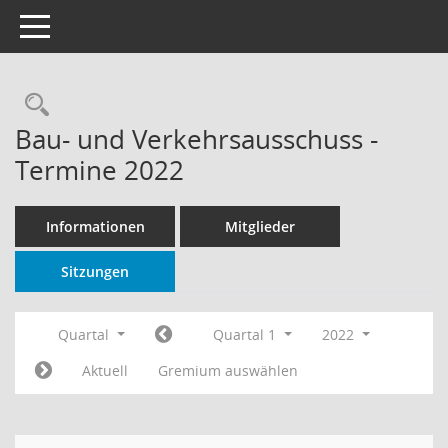
Toggle navigation
Rechercheauswahl
Bau- und Verkehrsausschuss -
Termine 2022
Informationen
Mitglieder
Sitzungen
Quartal
Quartal 1
2022
Aktuell
Gremium auswählen