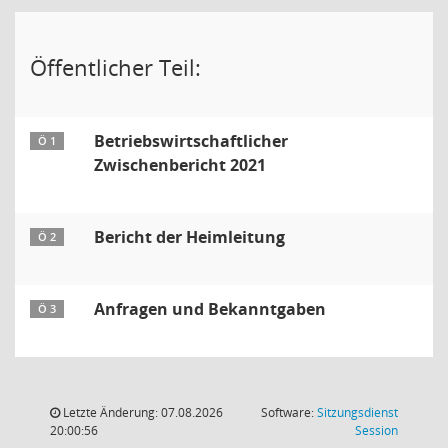
Öffentlicher Teil:
Betriebswirtschaftlicher
Ö 1
Zwischenbericht 2021
Bericht der Heimleitung
Ö 2
Anfragen und Bekanntgaben
Ö 3
Letzte Änderung: 07.08.2026
Software:
Sitzungsdienst
(Wird in
20:00:56
Session