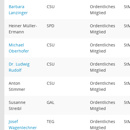
Barbara
CSU
Ordentliches
St
Lanzinger
Mitglied
Heiner Müller-
SPD
Ordentliches
St
Ermann
Mitglied
Michael
CSU
Ordentliches
St
Oberhofer
Mitglied
Dr. Ludwig
CSU
Ordentliches
St
Rudolf
Mitglied
Anton
CSU
Ordentliches
St
Stimmer
Mitglied
Susanne
GAL
Ordentliches
St
Streibl
Mitglied
Josef
TEG
Ordentliches
St
Wagenlechner
Mitglied