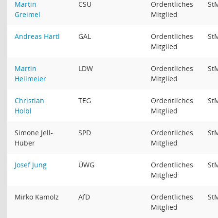
Martin
CSU
Ordentliches
St
Greimel
Mitglied
Andreas Hartl
GAL
Ordentliches
St
Mitglied
Martin
LDW
Ordentliches
St
Heilmeier
Mitglied
Christian
TEG
Ordentliches
St
Holbl
Mitglied
Simone Jell-
SPD
Ordentliches
St
Huber
Mitglied
Josef Jung
ÜWG
Ordentliches
St
Mitglied
Mirko Kamolz
AfD
Ordentliches
St
Mitglied