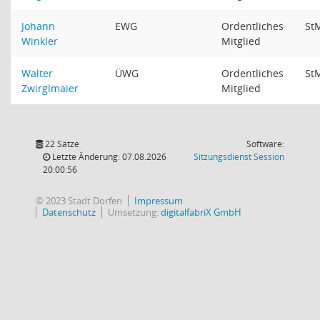
Johann
EWG
Ordentliches
St
Winkler
Mitglied
Walter
ÜWG
Ordentliches
St
Zwirglmaier
Mitglied
22 Sätze
Software:
(Wird in
Letzte Änderung: 07.08.2026
Sitzungsdienst
Session
20:00:56
© 2023 Stadt Dorfen
Impressum
Datenschutz
Umsetzung:
digitalfabriX GmbH