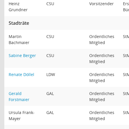
Heinz
CSU
Vorsitzender
Ers
Grundner
Bü
Stadträte
Martin
CSU
Ordentliches
St
Bachmaier
Mitglied
Sabine Berger
CSU
Ordentliches
St
Mitglied
Renate Döllel
LDW
Ordentliches
St
Mitglied
Gerald
GAL
Ordentliches
St
Forstmaier
Mitglied
Ursula Frank-
GAL
Ordentliches
St
Mayer
Mitglied