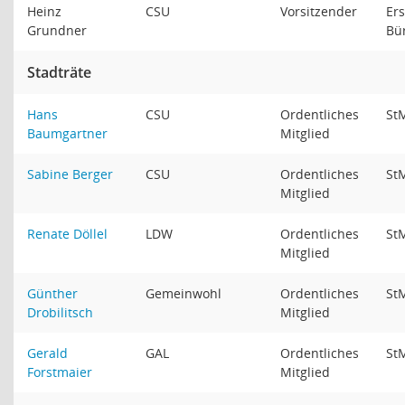
Heinz
CSU
Vorsitzender
Ers
Grundner
Bü
Stadträte
Hans
CSU
Ordentliches
St
Baumgartner
Mitglied
Sabine Berger
CSU
Ordentliches
St
Mitglied
Renate Döllel
LDW
Ordentliches
St
Mitglied
Günther
Gemeinwohl
Ordentliches
St
Drobilitsch
Mitglied
Gerald
GAL
Ordentliches
St
Forstmaier
Mitglied