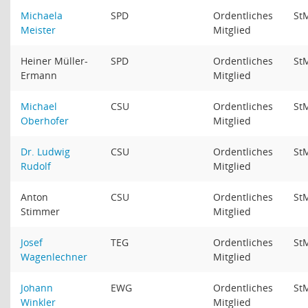
Michaela
SPD
Ordentliches
St
Meister
Mitglied
Heiner Müller-
SPD
Ordentliches
St
Ermann
Mitglied
Michael
CSU
Ordentliches
St
Oberhofer
Mitglied
Dr. Ludwig
CSU
Ordentliches
St
Rudolf
Mitglied
Anton
CSU
Ordentliches
St
Stimmer
Mitglied
Josef
TEG
Ordentliches
St
Wagenlechner
Mitglied
Johann
EWG
Ordentliches
St
Winkler
Mitglied