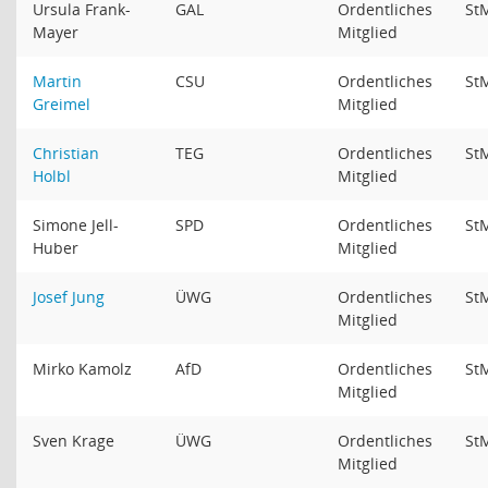
Ursula Frank-
GAL
Ordentliches
St
Mayer
Mitglied
Martin
CSU
Ordentliches
St
Greimel
Mitglied
Christian
TEG
Ordentliches
St
Holbl
Mitglied
Simone Jell-
SPD
Ordentliches
St
Huber
Mitglied
Josef Jung
ÜWG
Ordentliches
St
Mitglied
Mirko Kamolz
AfD
Ordentliches
St
Mitglied
Sven Krage
ÜWG
Ordentliches
St
Mitglied