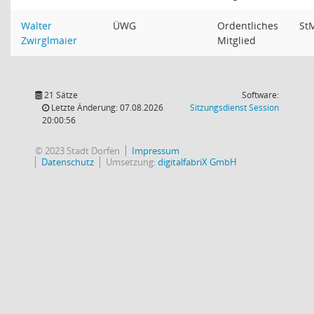
Walter
ÜWG
Ordentliches
St
Zwirglmaier
Mitglied
21 Sätze
Software:
(Wird in
Letzte Änderung: 07.08.2026
Sitzungsdienst
Session
20:00:56
© 2023 Stadt Dorfen
Impressum
Datenschutz
Umsetzung:
digitalfabriX GmbH