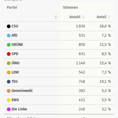
Partei
Stimmen
Anzahl
Anteil
CSU
1.930
26,0 %
AfD
531
7,2 %
GRÜNE
850
11,5 %
SPD
631
8,5 %
ÜWG
1.140
15,4 %
LDW
542
7,3 %
TEG
748
10,1 %
Gemeinwohl
392
5,3 %
EWG
411
5,5 %
Die Linke
240
3,2 %