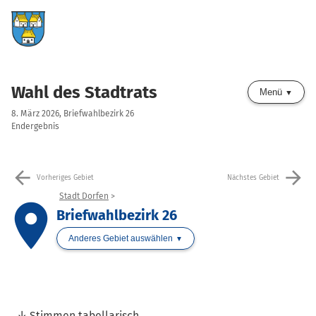
Wahl des Stadtrats
Menü
8. März 2026, Briefwahlbezirk 26
Endergebnis
arrow_back
arrow_forward
Vorheriges Gebiet
Nächstes Gebiet
Stadt Dorfen
place
Briefwahlbezirk 26
Anderes Gebiet auswählen
Stimmen tabellarisch