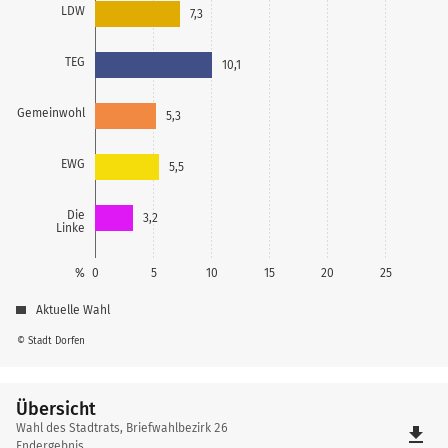
LDW
7,3
TEG
10,1
Gemeinwohl
5,3
EWG
5,5
Die
3,2
Linke
%
0
5
10
15
20
25
Aktuelle Wahl
© Stadt Dorfen
Übersicht
Übersicht
Wahl des Stadtrats, Briefwahlbezirk 26
file_download
Endergebnis