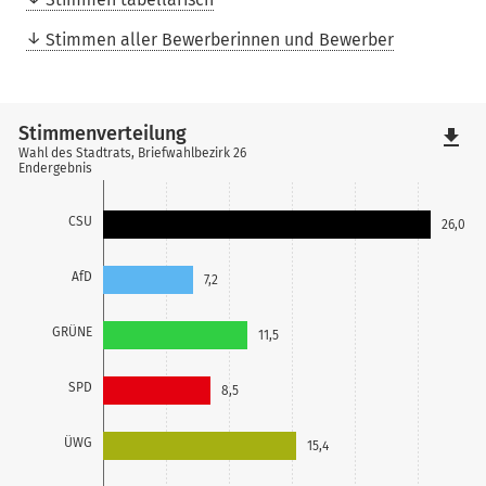
Stimmen aller Bewerberinnen und Bewerber
Stimmenverteilung
file_download
Wahl des Stadtrats, Briefwahlbezirk 26
Endergebnis
CSU
26,0
AfD
7,2
GRÜNE
11,5
SPD
8,5
ÜWG
15,4