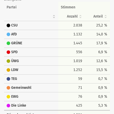
Partei
Stimmen
Anzahl
Anteil
CSU
2.038
25,2 %
AfD
1.132
14,0 %
GRÜNE
1.445
17,9 %
SPD
556
6,9 %
ÜWG
1.019
12,6 %
LDW
1.252
15,5 %
TEG
59
0,7 %
Gemeinwohl
71
0,9 %
EWG
76
0,9 %
Die Linke
425
5,3 %