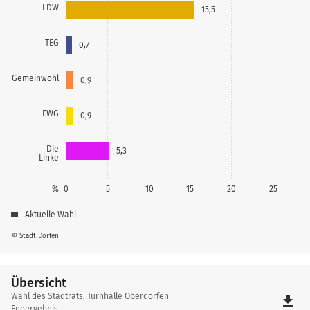
LDW
15,5
TEG
0,7
Gemeinwohl
0,9
EWG
0,9
Die
5,3
Linke
%
0
5
10
15
20
25
Aktuelle Wahl
© Stadt Dorfen
Übersicht
Übersicht
Wahl des Stadtrats, Turnhalle Oberdorfen
file_download
Endergebnis