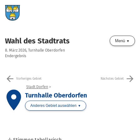
Wahl des Stadtrats
Menü
8. März 2026, Turnhalle Oberdorfen
Endergebnis
arrow_back
arrow_forward
Vorheriges Gebiet
Nächstes Gebiet
Stadt Dorfen
place
Turnhalle Oberdorfen
Anderes Gebiet auswählen
Stimmen tabellarisch