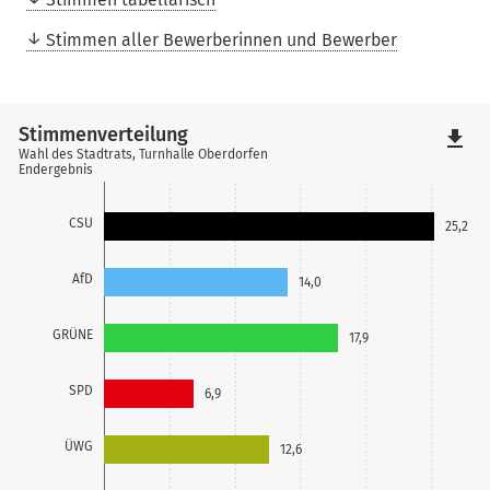
Stimmen aller Bewerberinnen und Bewerber
Stimmenverteilung
file_download
Wahl des Stadtrats, Turnhalle Oberdorfen
Endergebnis
CSU
25,2
AfD
14,0
GRÜNE
17,9
SPD
6,9
ÜWG
12,6