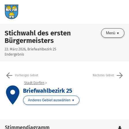
Stichwahl des ersten
Menü
Bürgermeisters
22. März 2026, Briefwahlbezirk 25
Endergebnis
arrow_back
arrow_forward
Vorheriges Gebiet
Nächstes Gebiet
Stadt Dorfen
place
Briefwahlbezirk 25
Anderes Gebiet auswählen
Stimmendiagramm
file_download