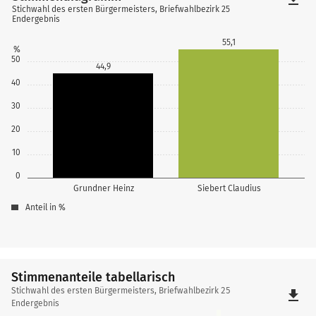
Stichwahl des ersten Bürgermeisters, Briefwahlbezirk 25
Endergebnis
55,1
%
50
44,9
40
30
20
10
0
Grundner Heinz
Siebert Claudius
Anteil in %
Stimmenanteile tabellarisch
Stimmenanteile
Stichwahl des ersten Bürgermeisters, Briefwahlbezirk 25
file_download
tabellarisch
Endergebnis