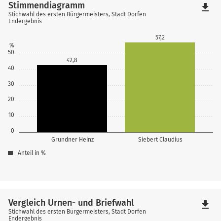
Stimmendiagramm
file_download
Stichwahl des ersten Bürgermeisters, Stadt Dorfen
Endergebnis
57,2
%
50
42,8
40
30
20
10
0
Grundner Heinz
Siebert Claudius
Anteil in %
Vergleich Urnen- und Briefwahl
file_download
Stichwahl des ersten Bürgermeisters, Stadt Dorfen
Endergebnis