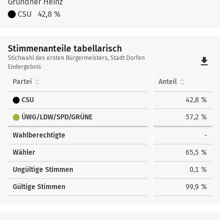
Grundner Heinz
CSU
42,8 %
Stimmenanteile tabellarisch
Stimmenanteile
Stichwahl des ersten Bürgermeisters, Stadt Dorfen
file_download
tabellarisch
Endergebnis
Partei
Anteil
CSU
42,8 %
ÜWG/LDW/SPD/GRÜNE
57,2 %
Wahlberechtigte
-
Wähler
65,5 %
Ungültige Stimmen
0,1 %
Gültige Stimmen
99,9 %