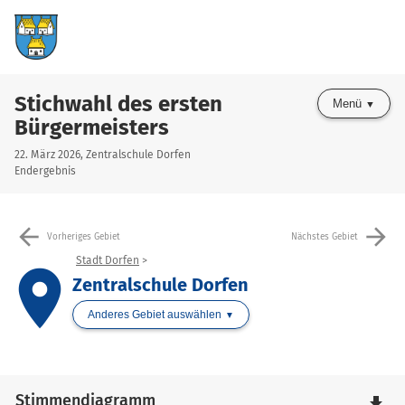
Stichwahl des ersten
Menü
Bürgermeisters
22. März 2026, Zentralschule Dorfen
Endergebnis
arrow_back
arrow_forward
Vorheriges Gebiet
Nächstes Gebiet
Stadt Dorfen
place
Zentralschule Dorfen
Anderes Gebiet auswählen
Stimmendiagramm
file_download