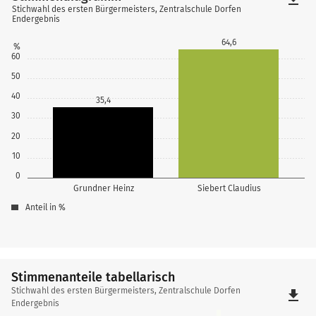
Stichwahl des ersten Bürgermeisters, Zentralschule Dorfen
Endergebnis
64,6
%
60
50
40
35,4
30
20
10
0
Grundner Heinz
Siebert Claudius
Anteil in %
Stimmenanteile tabellarisch
Stimmenanteile
Stichwahl des ersten Bürgermeisters, Zentralschule Dorfen
file_download
tabellarisch
Endergebnis