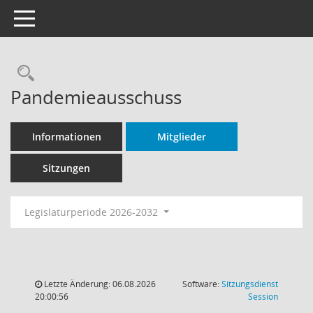
Toggle navigation
Rechercheauswahl
Pandemieausschuss
Informationen
Mitglieder
Sitzungen
Legislaturperiode 2026-2032
Letzte Änderung: 06.08.2026
Software:
Sitzungsdienst
(Wird in
20:00:56
Session