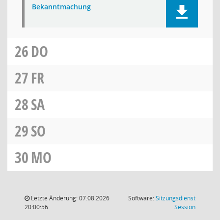
Bekanntmachung
26
DO
27
FR
28
SA
29
SO
30
MO
Letzte Änderung: 07.08.2026
Software:
Sitzungsdienst
(Wird in
20:00:56
Session