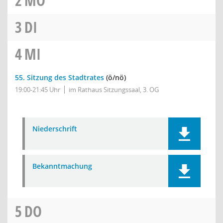
2
MO
3
DI
4
MI
55. Sitzung des Stadtrates
(ö/nö)
19:00-21:45 Uhr
im Rathaus Sitzungssaal, 3. OG
Niederschrift
Bekanntmachung
5
DO