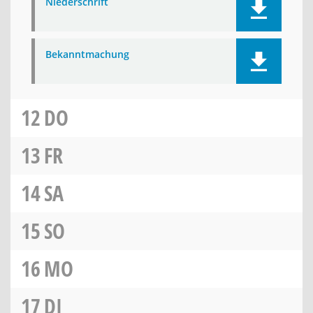
Niederschrift
Bekanntmachung
12
DO
13
FR
14
SA
15
SO
16
MO
17
DI