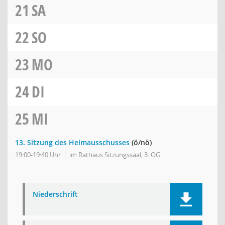
21
SA
22
SO
23
MO
24
DI
25
MI
13. Sitzung des Heimausschusses
(ö/nö)
19:00-19:40 Uhr
im Rathaus Sitzungssaal, 3. OG
Niederschrift