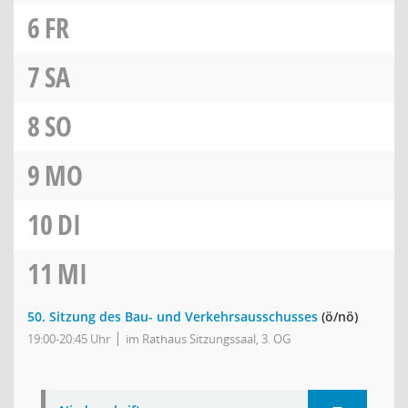
6
FR
7
SA
8
SO
9
MO
10
DI
11
MI
50. Sitzung des Bau- und Verkehrsausschusses
(ö/nö)
19:00-20:45 Uhr
im Rathaus Sitzungssaal, 3. OG