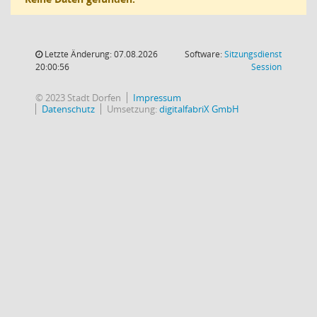
Letzte Änderung: 07.08.2026
Software:
Sitzungsdienst
(Wird in
20:00:56
Session
© 2023 Stadt Dorfen
Impressum
Datenschutz
Umsetzung:
digitalfabriX GmbH