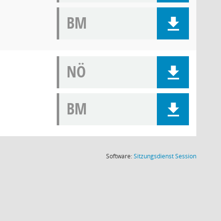
BM
NÖ
BM
(Wird in
Software:
Sitzungsdienst
Session