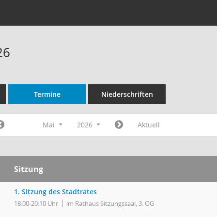
26
Termine
Niederschriften
Mai
2026
Aktuell
Sitzung
1. Sitzung des Stadtrates
18:00-20:10 Uhr
im Rathaus Sitzungssaal, 3. OG